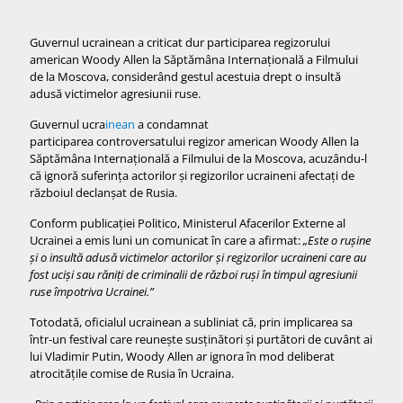
Guvernul ucrainean a criticat dur participarea regizorului
american Woody Allen la Săptămâna Internațională a Filmului
de la Moscova, considerând gestul acestuia drept o insultă
adusă victimelor agresiunii ruse.
Guvernul ucra
inean
a condamnat
participarea controversatului regizor american Woody Allen la
Săptămâna Internațională a Filmului de la Moscova, acuzându-l
că ignoră suferința actorilor și regizorilor ucraineni afectați de
războiul declanșat de Rusia.
Conform publicației Politico, Ministerul Afacerilor Externe al
Ucrainei a emis luni un comunicat în care a afirmat:
„Este o ruşine
şi o insultă adusă victimelor actorilor şi regizorilor ucraineni care au
fost ucişi sau răniţi de criminalii de război ruşi în timpul agresiunii
ruse împotriva Ucrainei.”
Totodată, oficialul ucrainean a subliniat că, prin implicarea sa
într-un festival care reunește susținători și purtători de cuvânt ai
lui Vladimir Putin, Woody Allen ar ignora în mod deliberat
atrocitățile comise de Rusia în Ucraina.