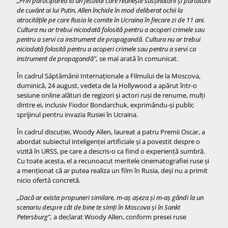
„Prin participarea la un festival care reuneşte susţinătorii şi purtătorii
de cuvânt ai lui Putin, Allen închide în mod deliberat ochii la
atrocităţile pe care Rusia le comite în Ucraina în fiecare zi de 11 ani.
Cultura nu ar trebui niciodată folosită pentru a acoperi crimele sau
pentru a servi ca instrument de propagandă. Cultura nu ar trebui
niciodată folosită pentru a acoperi crimele sau pentru a servi ca
instrument de propagandă”,
se mai arată în comunicat.
În cadrul Săptămânii Internaționale a Filmului de la Moscova,
duminică, 24 august, vedeta de la Hollywood a apărut într-o
sesiune online alături de regizori și actori ruși de renume, mulți
dintre ei, inclusiv Fiodor Bondarchuk, exprimându-și public
sprijinul pentru invazia Rusiei în Ucraina.
În cadrul discuției, Woody Allen, laureat a patru Premii Oscar, a
abordat subiectul inteligenței artificiale și a povestit despre o
vizită în URSS, pe care a descris-o ca fiind o experiență sumbră.
Cu toate acesta, el a recunoacut meritele cinematografiei ruse și
a menționat că ar putea realiza un film în Rusia, deși nu a primit
nicio ofertă concretă.
„Dacă ar exista propuneri similare, m-aş aşeza şi m-aş gândi la un
scenariu despre cât de bine te simţi în Moscova şi în Sankt
Petersburg”,
a declarat Woody Allen, conform presei ruse