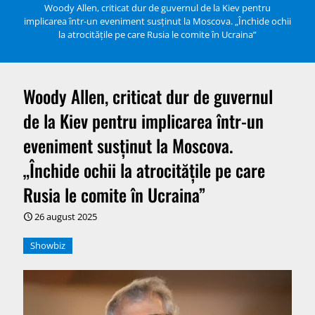
Woody Allen, criticat dur de guvernul de la Kiev pentru
implicarea într-un eveniment susţinut la Moscova. „Închide ochii
la atrocităţile pe care Rusia le comite în Ucraina”
Woody Allen, criticat dur de guvernul
de la Kiev pentru implicarea într-un
eveniment susţinut la Moscova.
„Închide ochii la atrocităţile pe care
Rusia le comite în Ucraina”
26 august 2025
Showbiz