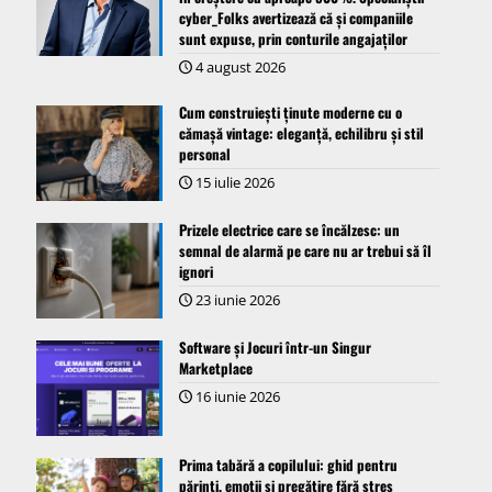
cyber_Folks avertizează că și companiile
sunt expuse, prin conturile angajaților
4 august 2026
Cum construiești ținute moderne cu o
cămașă vintage: eleganță, echilibru și stil
personal
15 iulie 2026
Prizele electrice care se încălzesc: un
semnal de alarmă pe care nu ar trebui să îl
ignori
23 iunie 2026
Software și Jocuri într-un Singur
Marketplace
16 iunie 2026
Prima tabără a copilului: ghid pentru
părinți, emoții și pregătire fără stres