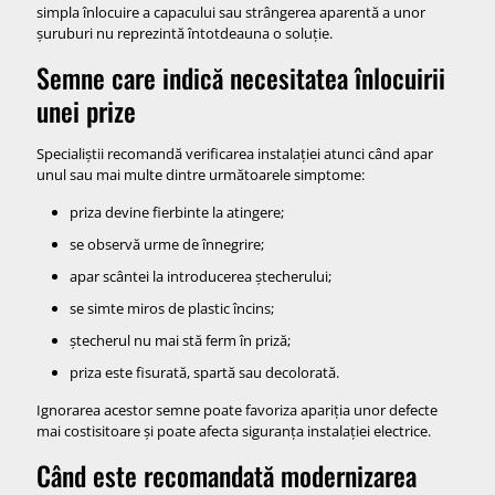
simpla înlocuire a capacului sau strângerea aparentă a unor
șuruburi nu reprezintă întotdeauna o soluție.
Semne care indică necesitatea înlocuirii
unei prize
Specialiștii recomandă verificarea instalației atunci când apar
unul sau mai multe dintre următoarele simptome:
priza devine fierbinte la atingere;
se observă urme de înnegrire;
apar scântei la introducerea ștecherului;
se simte miros de plastic încins;
ștecherul nu mai stă ferm în priză;
priza este fisurată, spartă sau decolorată.
Ignorarea acestor semne poate favoriza apariția unor defecte
mai costisitoare și poate afecta siguranța instalației electrice.
Când este recomandată modernizarea