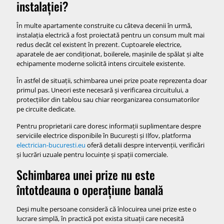
instalației?
În multe apartamente construite cu câteva decenii în urmă,
instalația electrică a fost proiectată pentru un consum mult mai
redus decât cel existent în prezent. Cuptoarele electrice,
aparatele de aer condiționat, boilerele, mașinile de spălat și alte
echipamente moderne solicită intens circuitele existente.
În astfel de situații, schimbarea unei prize poate reprezenta doar
primul pas. Uneori este necesară și verificarea circuitului, a
protecțiilor din tablou sau chiar reorganizarea consumatorilor
pe circuite dedicate.
Pentru proprietarii care doresc informații suplimentare despre
serviciile electrice disponibile în București și Ilfov, platforma
electrician-bucuresti.eu
oferă detalii despre intervenții, verificări
și lucrări uzuale pentru locuințe și spații comerciale.
Schimbarea unei prize nu este
întotdeauna o operațiune banală
Deși multe persoane consideră că înlocuirea unei prize este o
lucrare simplă, în practică pot exista situații care necesită