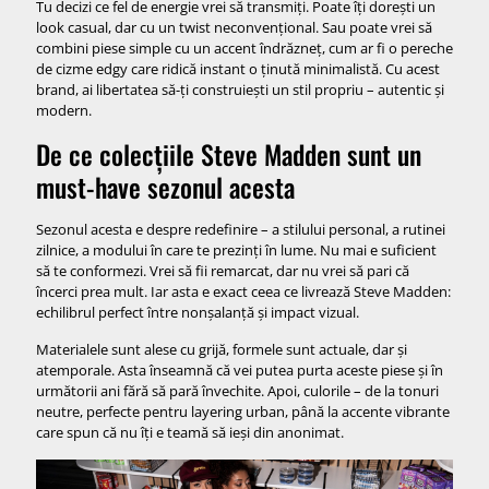
Tu decizi ce fel de energie vrei să transmiți. Poate îți dorești un
look casual, dar cu un twist neconvențional. Sau poate vrei să
combini piese simple cu un accent îndrăzneț, cum ar fi o pereche
de cizme edgy care ridică instant o ținută minimalistă. Cu acest
brand, ai libertatea să-ți construiești un stil propriu – autentic și
modern.
De ce colecțiile Steve Madden sunt un
must-have sezonul acesta
Sezonul acesta e despre redefinire – a stilului personal, a rutinei
zilnice, a modului în care te prezinți în lume. Nu mai e suficient
să te conformezi. Vrei să fii remarcat, dar nu vrei să pari că
încerci prea mult. Iar asta e exact ceea ce livrează Steve Madden:
echilibrul perfect între nonșalanță și impact vizual.
Materialele sunt alese cu grijă, formele sunt actuale, dar și
atemporale. Asta înseamnă că vei putea purta aceste piese și în
următorii ani fără să pară învechite. Apoi, culorile – de la tonuri
neutre, perfecte pentru layering urban, până la accente vibrante
care spun că nu îți e teamă să ieși din anonimat.