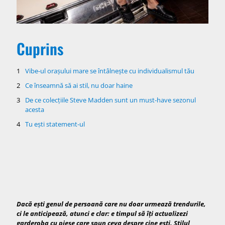
Cuprins
Vibe-ul orașului mare se întâlnește cu individualismul tău
Ce înseamnă să ai stil, nu doar haine
De ce colecțiile Steve Madden sunt un must-have sezonul
acesta
Tu ești statement-ul
Dacă ești genul de persoană care nu doar urmează trendurile,
ci le anticipează, atunci e clar: e timpul să îți actualizezi
garderoba cu piese care spun ceva despre cine ești. Stilul