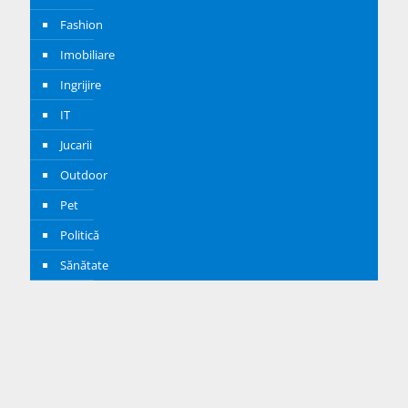
Fashion
Imobiliare
Ingrijire
IT
Jucarii
Outdoor
Pet
Politică
Sănătate
Showbiz
Sport
Știri Externe
Știri Interne