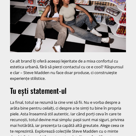
Ce alt brand îți oferă aceeași lejeritate de a mixa confortul cu
estetica urbană, fără să pierzi contactul cu ce e cool? Răspunsul
e clar – Steve Madden nu face doar produse, ci construiește
experiențe stilistice.
Tu ești statement-ul
La final, totul se rezumă la cine vrei să fii. Nu e vorba despre a
arăta bine pentru ceilalți, ci despre a te simți tu bine în propria
piele. Asta înseamnă stil autentic. Iar când porți ceva în care te
recunoști, totul devine mai simplu: pașii sunt mai siguri, privirea
mai hotărâtă, iar prezența ta capătă altă greutate. Alege ceea ce
te reprezintă. Explorează colecțiile Steve Madden cu o minte