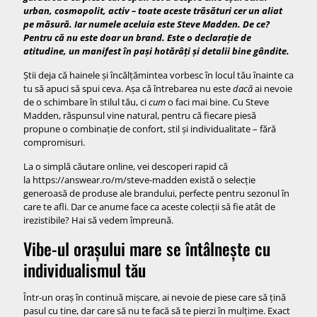
urban, cosmopolit, activ – toate aceste trăsături cer un aliat
pe măsură. Iar numele aceluia este Steve Madden. De ce?
Pentru că nu este doar un brand. Este o declarație de
atitudine, un manifest în pași hotărâți și detalii bine gândite.
Știi deja că hainele și încălțămintea vorbesc în locul tău înainte ca
tu să apuci să spui ceva. Așa că întrebarea nu este
dacă
ai nevoie
de o schimbare în stilul tău, ci
cum
o faci mai bine. Cu Steve
Madden, răspunsul vine natural, pentru că fiecare piesă
propune o combinație de confort, stil și individualitate – fără
compromisuri.
La o simplă căutare online, vei descoperi rapid că
la https://answear.ro/m/steve-madden există o selecție
generoasă de produse ale brandului, perfecte pentru sezonul în
care te afli. Dar ce anume face ca aceste colecții să fie atât de
irezistibile? Hai să vedem împreună.
Vibe-ul orașului mare se întâlnește cu
individualismul tău
Într-un oraș în continuă mișcare, ai nevoie de piese care să țină
pasul cu tine, dar care să nu te facă să te pierzi în mulțime. Exact