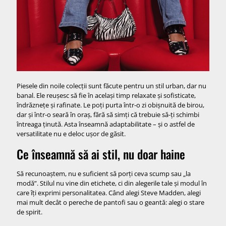
Piesele din noile colecții sunt făcute pentru un stil urban, dar nu
banal. Ele reușesc să fie în același timp relaxate și sofisticate,
îndrăznețe și rafinate. Le poți purta într-o zi obișnuită de birou,
dar și într-o seară în oraș, fără să simți că trebuie să-ți schimbi
întreaga ținută. Asta înseamnă adaptabilitate – și o astfel de
versatilitate nu e deloc ușor de găsit.
Ce înseamnă să ai stil, nu doar haine
Să recunoaștem, nu e suficient să porți ceva scump sau „la
modă”. Stilul nu vine din etichete, ci din alegerile tale și modul în
care îți exprimi personalitatea. Când alegi Steve Madden, alegi
mai mult decât o pereche de pantofi sau o geantă: alegi o stare
de spirit.