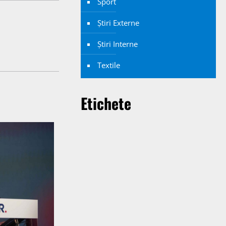
Sport
Știri Externe
Știri Interne
Textile
Etichete