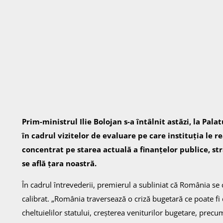
Prim-ministrul Ilie Bolojan s-a întâlnit astăzi, la Pala
în cadrul vizitelor de evaluare pe care instituția le r
concentrat pe starea actuală a finanțelor publice, st
se află țara noastră.
În cadrul întrevederii, premierul a subliniat că România se
calibrat. „România traversează o criză bugetară ce poate f
cheltuielilor statului, creșterea veniturilor bugetare, precum 