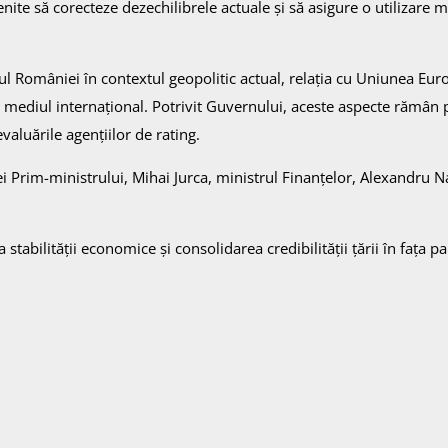
ite să corecteze dezechilibrele actuale și să asigure o utilizare m
rolul României în contextul geopolitic actual, relația cu Uniunea Eu
 mediul internațional. Potrivit Guvernului, aceste aspecte rămân p
valuările agențiilor de rating.
iei Prim-ministrului, Mihai Jurca, ministrul Finanțelor, Alexandru N
ilității economice și consolidarea credibilității țării în fața par