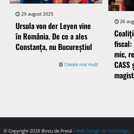
29 august 2025
26 aug
Ursula von der Leyen vine
Coaliț
în România. De ce a ales
fiscal:
Constanța, nu Bucureștiul
mic, r
CASS ș
Citește mai mult
magist
© Copyright 2026 Birou de Presă -
Web Design de SenDesign