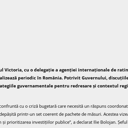
tul Victoria, cu o delegație a agenției internaționale de rati
ealizează periodic în România. Potrivit Guvernului, discuțiil
rategiile guvernamentale pentru redresare și contextul regi
 confruntă cu o criză bugetară care necesită un răspuns coordonat
i depășită printr-un set coerent de pachete de măsuri. Acestea viz
și prioritizarea investițiilor publice”, a declarat Ilie Bolojan. Șefu