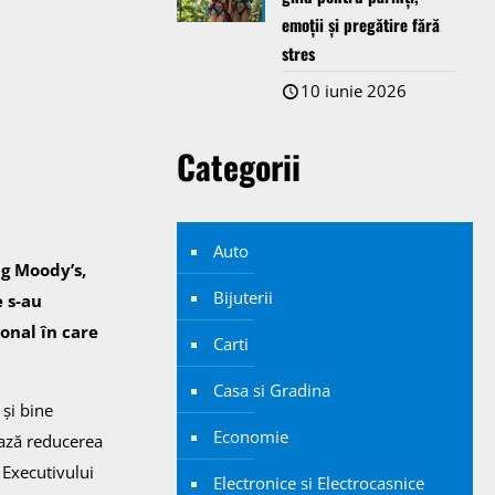
emoții și pregătire fără
stres
10 iunie 2026
Categorii
Auto
ng Moody’s,
Bijuterii
e s-au
onal în care
Carti
Casa si Gradina
 și bine
Economie
ează reducerea
l Executivului
Electronice si Electrocasnice