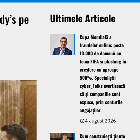
ody’s pe
Ultimele Articole
Cupa Mondială a
fraudelor online: peste
13.000 de domenii cu
temă FIFA și phishing în
creștere cu aproape
500%. Specialiștii
cyber_Folks avertizează
că și companiile sunt
expuse, prin conturile
angajaților
4 august 2026
Cum construiești ținute