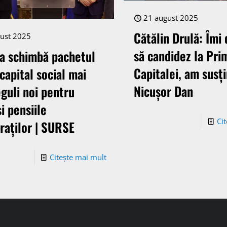
21 august 2025
Cătălin Drulă: Îmi
ust 2025
să candidez la Pri
ia schimbă pachetul
Capitalei, am susți
 capital social mai
Nicușor Dan
eguli noi pentru
i pensiile
Ci
raților | SURSE
Citește mai mult