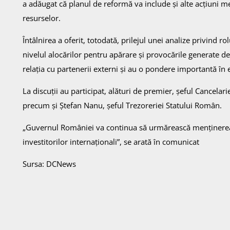
a adăugat că planul de reformă va include și alte acțiuni men
resurselor.
Întâlnirea a oferit, totodată, prilejul unei analize privind 
nivelul alocărilor pentru apărare și provocările generate de
relația cu partenerii externi și au o pondere importantă în e
La discuții au participat, alături de premier, șeful Cancelar
precum și Ștefan Nanu, șeful Trezoreriei Statului Român.
„Guvernul României va continua să urmărească menținerea stab
investitorilor internaționali”, se arată în comunicat
Sursa: DCNews