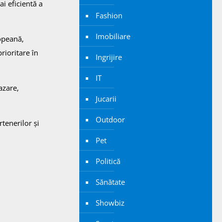
ai eficientă a
Fashion
Imobiliare
ropeană,
rioritare în
Ingrijire
IT
azare,
Jucarii
Outdoor
tenerilor și
Pet
Politică
Sănătate
Showbiz