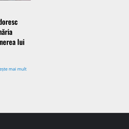
 doresc
măria
nerea lui
tește mai mult