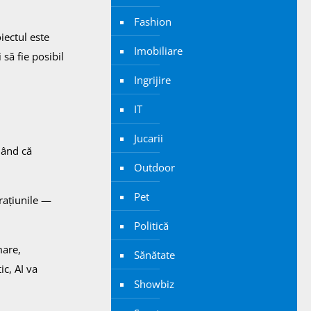
Fashion
iectul este
Imobiliare
să fie posibil
Ingrijire
IT
Jucarii
mând că
Outdoor
Pet
rațiunile —
Politică
mare,
Sănătate
ic, AI va
Showbiz