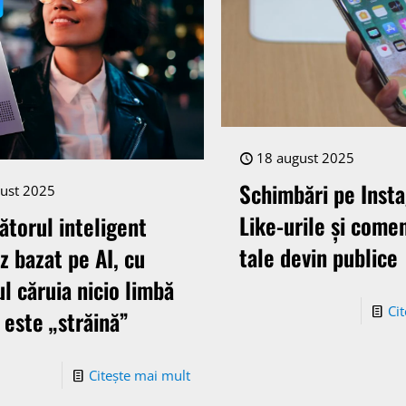
18 august 2025
Schimbări pe Inst
ust 2025
Like-urile și comen
ătorul inteligent
tale devin publice
z bazat pe AI, cu
ul căruia nicio limbă
Ci
 este „străină”
Citește mai mult