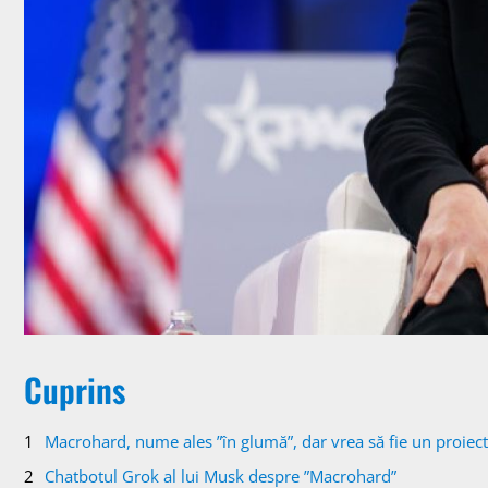
Cuprins
Macrohard, nume ales ”în glumă”, dar vrea să fie un proiect 
Chatbotul Grok al lui Musk despre ”Macrohard”