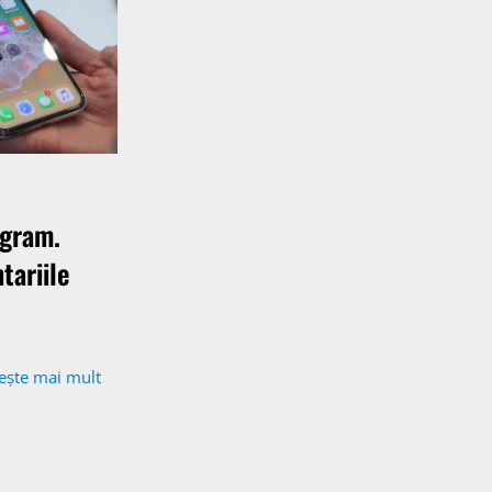
agram.
tariile
tește mai mult