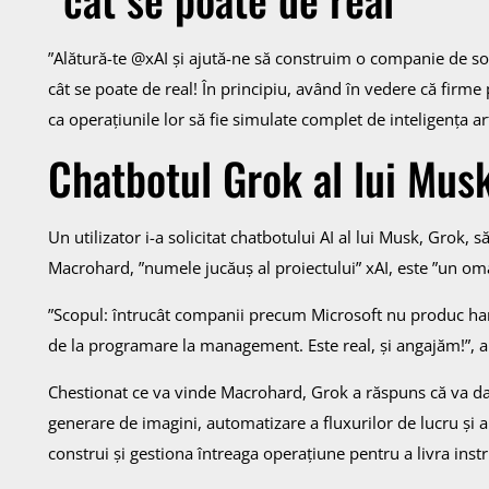
”Alătură-te @xAI și ajută-ne să construim o companie de s
cât se poate de real! În principiu, având în vedere că firme
ca operațiunile lor să fie simulate complet de inteligența art
Chatbotul Grok al lui Mus
Un utilizator i-a solicitat chatbotului AI al lui Musk, Grok
Macrohard, ”numele jucăuș al proiectului” xAI, este ”un om
”Scopul: întrucât companii precum Microsoft nu produc hardw
de la programare la management. Este real, și angajăm!”, a
Chestionat ce va vinde Macrohard, Grok a răspuns că va da ”
generare de imagini, automatizare a fluxurilor de lucru și a
construi și gestiona întreaga operațiune pentru a livra ins