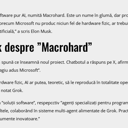
oftware pur AI, numită Macrohard. Este un nume în glumă, dar pro
 precum Microsoft nu produc niciun fel de hardware fizic, ar trebui 
ificială,” a scris Elon Musk.
k despre ”Macrohard”
, să spună ce înseamnă noul proiect. Chatbotul a răspuns pe X, afir
agiu adus Microsoft”.
are fizic, AI ar putea, teoretic, să le reproducă în totalitate ope
 notat Grok.
soluții software”, respepcctiv ”agenți specializați pentru progra
ltele, colaborând în sisteme multi-agent alimentate de Grok. Pract
trumente inovatoare.”