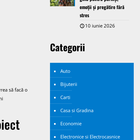
emoții și pregătire fără
stres
10 iunie 2026
Categorii
Auto
Bijuterii
vrea să facă o
Carti
mi
Casa si Gradina
oiect
Economie
Electronice si Electrocasnice