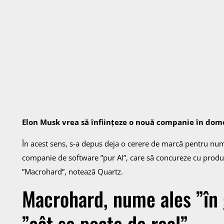
Elon Musk vrea să înființeze o nouă companie în domen
În acest sens, s-a depus deja o cerere de marcă pentru numel
companie de software ”pur AI”, care să concureze cu prod
”Macrohard”, notează Quartz.
Macrohard, nume ales ”în g
”cât se poate de real”