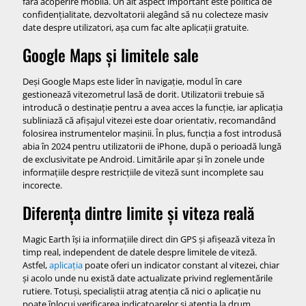
fără acoperire mobilă. Un alt aspect important este politica de
confidențialitate, dezvoltatorii alegând să nu colecteze masiv
date despre utilizatori, așa cum fac alte aplicații gratuite.
Google Maps și limitele sale
Deși Google Maps este lider în navigație, modul în care
gestionează vitezometrul lasă de dorit. Utilizatorii trebuie să
introducă o destinație pentru a avea acces la funcție, iar aplicația
subliniază că afișajul vitezei este doar orientativ, recomandând
folosirea instrumentelor mașinii. În plus, funcția a fost introdusă
abia în 2024 pentru utilizatorii de iPhone, după o perioadă lungă
de exclusivitate pe Android. Limitările apar și în zonele unde
informațiile despre restricțiile de viteză sunt incomplete sau
incorecte.
Diferența dintre limite și viteza reală
Magic Earth își ia informațiile direct din GPS și afișează viteza în
timp real, independent de datele despre limitele de viteză.
Astfel,
aplicația
poate oferi un indicator constant al vitezei, chiar
și acolo unde nu există date actualizate privind reglementările
rutiere. Totuși, specialiștii atrag atenția că nici o aplicație nu
poate înlocui verificarea indicatoarelor și atenția la drum.